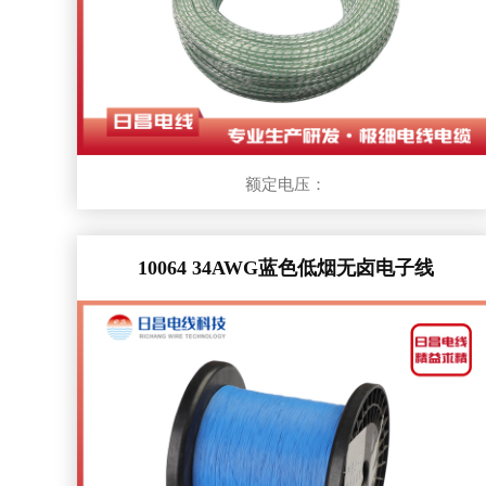
额定电压：
10064 34AWG蓝色低烟无卤电子线