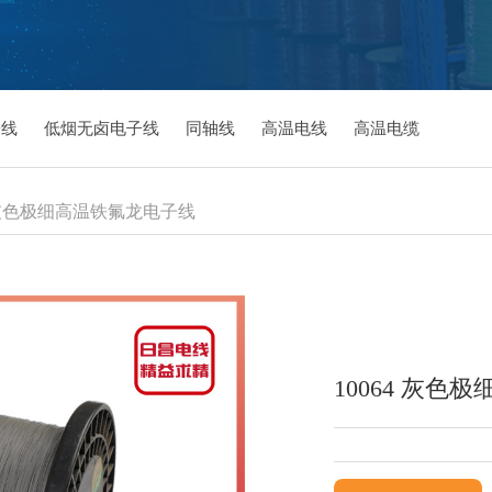
子线
低烟无卤电子线
同轴线
高温电线
高温电缆
64 灰色极细高温铁氟龙电子线
10064 灰