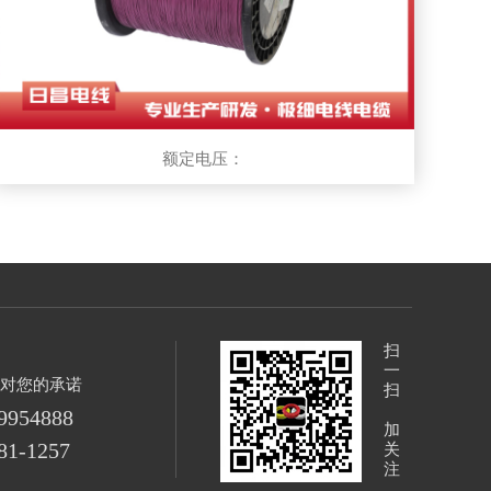
额定电压：
扫
一
对您的承诺
扫
9954888
加
81-1257
关
注