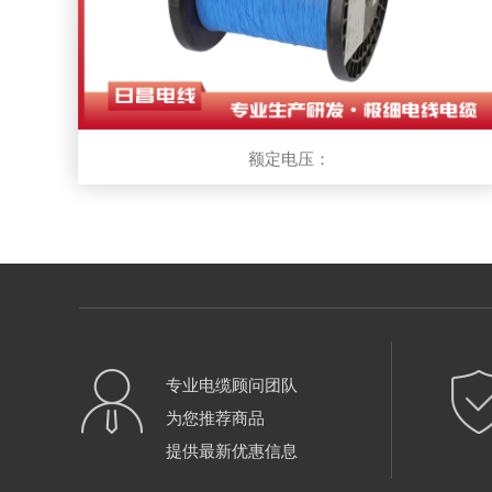
额定电压：
专业电缆顾问团队
为您推荐商品
提供最新优惠信息