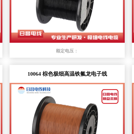
额定电压：
10064 棕色极细高温铁氟龙电子线