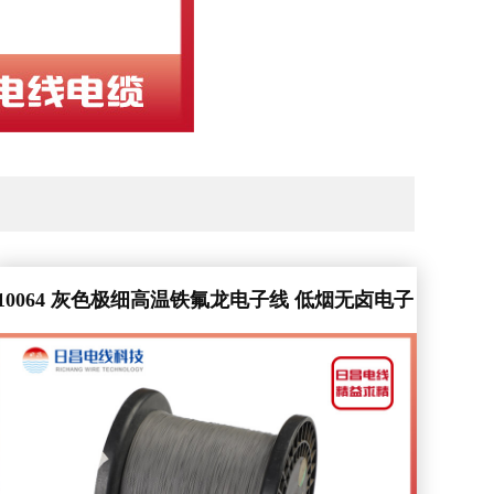
10064 灰色极细高温铁氟龙电子线 低烟无卤电子
线