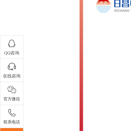
QQ咨询
在线咨询
官方微信
联系电话