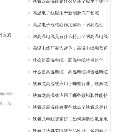
线应用于新能源汽车
铁氟龙高温线是什么材质？应用于哪些
行业？
高温电子线应用于新能源汽车领域
高温电子线核心作用解析：耐高温性
对应的
能，耐腐蚀特性 应用于六大领域
耐高温电线具有什么特点？耐高温电线
应用于哪些行业
高温电线厂家告诉你：高温电缆和普通
电缆的区别
什么是高温电缆，高温电缆特点是什
么？
什么是高温电缆，高温电缆和普通电缆
有哪些区别？
铁氟龙高温线应用于哪些行业，铁氟龙
ng.com/
电线有哪些特点
铁氟龙高温线应用于哪些领域和性能特
系，我
点
铁氟龙高温线有哪些优点？铁氟龙是什
么材料
铁氟龙电线哪家好，如何选购铁氟龙电
缆？
铁氟龙线具有哪些产品性能，‌聚四氟乙