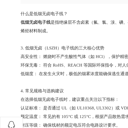
什么是低烟无卤电子线？
低烟无卤电子
线
是指绝缘层不含卤素（氟、氯、溴、碘、
烯烃材料制成。
3.
低烟无卤（
LSZH
）
电子线的三大核心优势
高安全性： 燃烧时不产生酸性气体（如 HCl），保护精
环保无毒： 符合 RoHS、REACH 等国际环保指令，对
低烟度： 在发生火灾时，极低的烟雾浓度能确保逃生通
4. 常见规格与选购建议
在选择低烟无卤电子线时，建议重点关注以下指标：
认证标准： 是否通过 UL（如 UL10368, UL3302）或 V
额定温度： 常见的有 105°C 或 125°C，根据产品散热
耐压等级： 确保线材的额定电压符合电路设计要求。