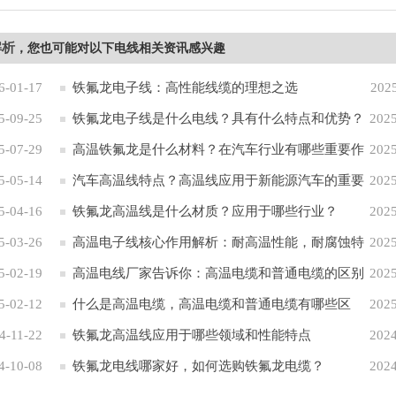
解析
，您也可能对以下电线相关资讯感兴趣
6-01-17
铁氟龙电子线：高性能线缆的理想之选
202
5-09-25
铁氟龙电子线是什么电线？具有什么特点和优势？
2025
5-07-29
高温铁氟龙是什么材料？在汽车行业有哪些重要作
2025
5-05-14
用？
汽车高温线特点？高温线应用于新能源汽车的重要
2025
5-04-16
性
铁氟龙高温线是什么材质？应用于哪些行业？
2025
5-03-26
高温电子线核心作用解析：耐高温性能，耐腐蚀特
2025
5-02-19
性 应用于六大领域
高温电线厂家告诉你：高温电缆和普通电缆的区别
2025
5-02-12
什么是高温电缆，高温电缆和普通电缆有哪些区
2025
4-11-22
别？
铁氟龙高温线应用于哪些领域和性能特点
2024
4-10-08
铁氟龙电线哪家好，如何选购铁氟龙电缆？
2024