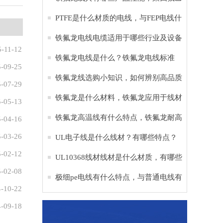
烯是什么材料
PTFE是什么材质的电线，与FEP电线什
么区别？
铁氟龙电线电缆适用于哪些行业及设备
5-11-12
铁氟龙电线是什么？铁氟龙电线标准
-09-25
铁氟龙线选购小知识，如何辨别高品质
-07-29
铁氟龙电子线
铁氟龙是什么材料，铁氟龙应用于线材
-05-13
的作用？
铁氟龙高温线有什么特点，铁氟龙耐高
-04-16
-03-26
温多少度？
UL电子线是什么线材？有哪些特点？
-02-12
UL10368线材线材是什么材质，有哪些
-02-08
作用？
极细pe电线有什么特点，与普通电线有
-10-22
什么区别？
-09-18