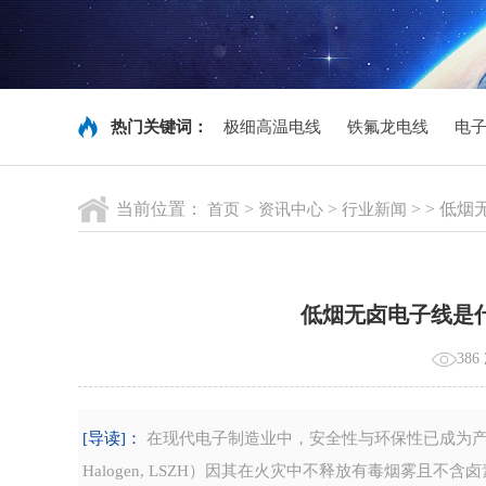
热门关键词：
极细高温电线
铁氟龙电线
电
当前位置：
>
>
> > 
首页
资讯中心
行业新闻
低烟无卤电子线是
386
[导读]：
在现代电子制造业中，安全性与环保性已成为产品出
Halogen, LSZH）因其在火灾中不释放有毒烟雾且不