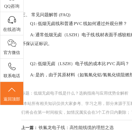
QQ咨询
三、 常见问题解答 (FAQ)
Q1: 低烟无卤线和普通 PVC 线如何通过外观分辨？
在线咨询
A: 通常
低烟无卤（LSZH）
电子线
线材表面手感较粗糙
环保认证标识。
官方微信
Q2:
低烟无卤（LSZH）
电子线
的成本比 PVC 高吗？
A: 是的，由于其原材料（如氢氧化铝/氢氧化镁阻燃
联系电话
标题：低烟无卤电子线是什么？选购指南与应用优势全解析
返回顶部
*本站所有相关知识仅供大家参考、学习之用，部分来源于互
们将会在第一时间核实，如情况属实会在3个工作日内删除； 7*24小
铁氟龙电子线：高性能线缆的理想之选
上一篇：