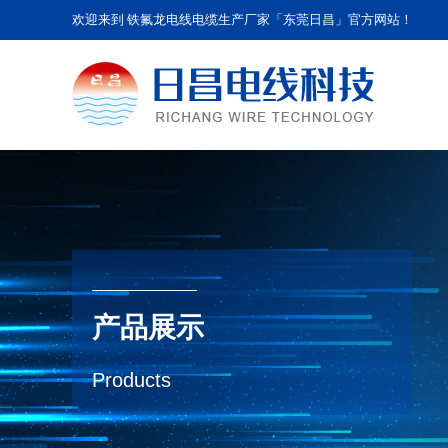
欢迎来到 铁氟龙电线电缆生产厂家「东莞日昌」官方网站！
产品展示
Products