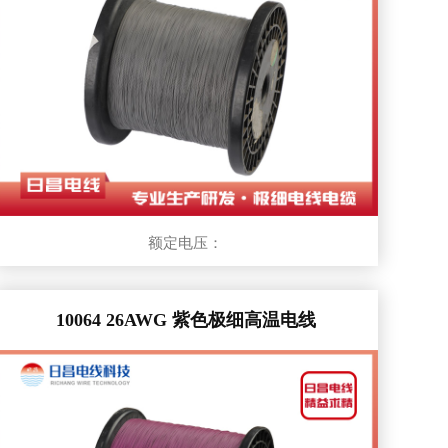
额定电压：
10064 26AWG 紫色极细高温电线