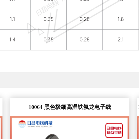
10064 黑色极细高温铁氟龙电子线