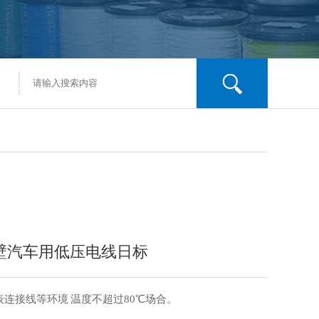
壁汽车用低压电线日标
连接线等环境 温度不超过80℃场合。