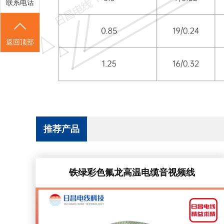
联系电话
返回顶部
推荐产品
铁绿彩色氟龙高温电缆音视频线