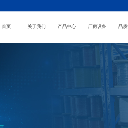
首页
关于我们
产品中心
厂房设备
品质