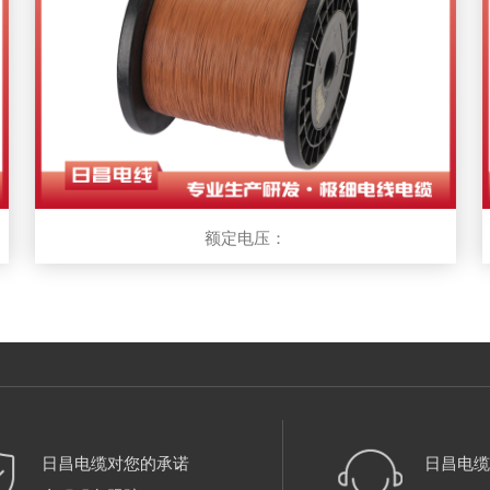
额定电压：
日昌电缆对您的承诺
日昌电缆