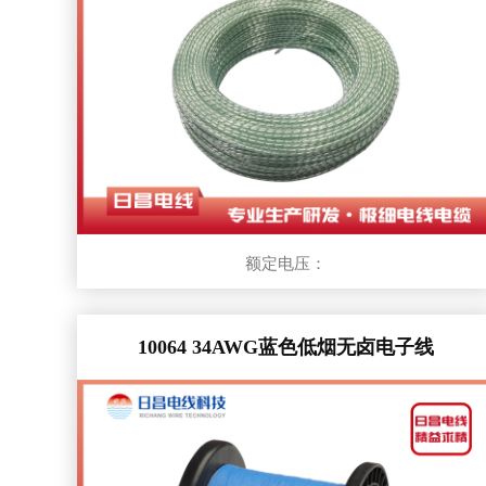
额定电压：
10064 34AWG蓝色低烟无卤电子线