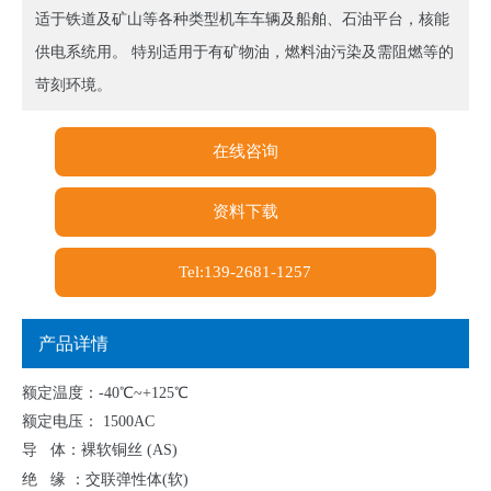
适于铁道及矿山等各种类型机车车辆及船舶、石油平台，核能
供电系统用。 特别适用于有矿物油，燃料油污染及需阻燃等的
苛刻环境。
在线咨询
资料下载
Tel:139-2681-1257
产品详情
额定温度：-40℃~+125℃
额定电压： 1500AC
导 体：裸软铜丝 (AS)
绝 缘 ：交联弹性体(软)