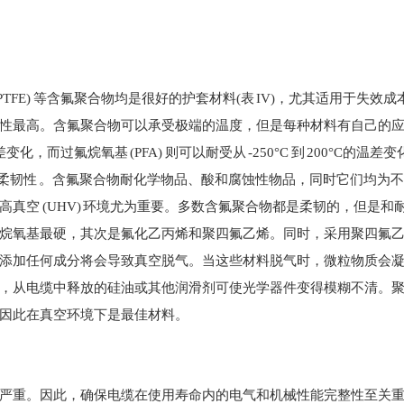
(PTFE) 等含氟聚合物均是很好的护套材料(表 IV)，尤其适用于失效
性最高。含氟聚合物可以承受极端的温度，但是每种材料有自己的
温差变化，而过氟烷氧基 (PFA) 则可以耐受从 -250°C 到 200°C的温差
丧失其柔韧性 。含氟聚合物耐化学物品、酸和腐蚀性物品，同时它们均为
真空 (UHV) 环境尤为重要。多数含氟聚合物都是柔韧的，但是和
烷氧基最硬，其次是氟化乙丙烯和聚四氟乙烯。同时，采用聚四氟
添加任何成分将会导致真空脱气。当这些材料脱气时，微粒物质会
，从电缆中释放的硅油或其他润滑剂可使光学器件变得模糊不清。
因此在真空环境下是最佳材料。
严重。因此，确保电缆在使用寿命内的电气和机械性能完整性至关