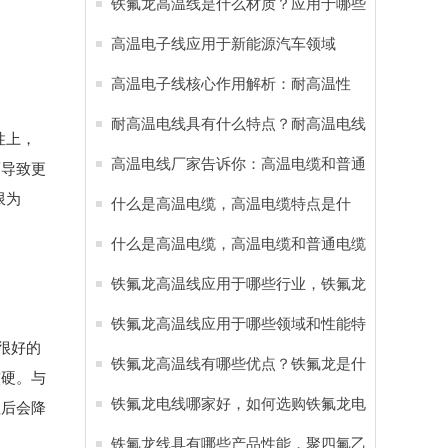
线应用于新能源汽车
铁氟龙高温线是什么材质？应用于哪些
行业？
高温电子线应用于新能源汽车领域
高温电子线核心作用解析：耐高温性
能，耐腐蚀特性 应用于六大领域
耐高温电线具有什么特点？耐高温电线
性上，
应用于哪些行业
高温电线厂家告诉你：高温电缆和普通
而导致更
限为
电缆的区别
什么是高温电缆，高温电缆特点是什
么？
什么是高温电缆，高温电缆和普通电缆
有哪些区别？
铁氟龙高温线应用于哪些行业，铁氟龙
电线有哪些特点
铁氟龙高温线应用于哪些领域和性能特
很好的
点
铁氟龙高温线有哪些优点？铁氟龙是什
较硬。与
么材料
铁氟龙电线哪家好，如何选购铁氟龙电
理后会降
缆？
铁氟龙线具有哪些产品性能，‌聚四氟乙