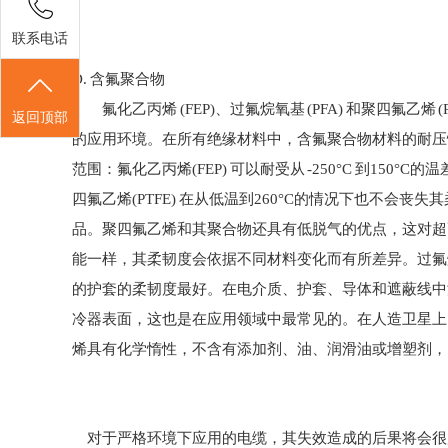
联系电话
D. 含氟聚合物
氟化乙丙烯 (FEP)、过氟烷氧基 (PFA) 和聚四氟乙烯 
返回顶部
的应用环境。在所有绝缘材料中，含氟聚合物材料的耐压
范围：氟化乙丙烯(FEP) 可以耐受从 -250°C 到150°C的
四氟乙烯(PTFE) 在从低温到260°C的情况下也不会
品。聚四氟乙烯和其聚合物还具有低脱气的优点，这对超高
能一样，其柔韧度会依据不同材料变化而有所差异。过氟
的护套的柔韧度最好。在电介质、护套、导体和遮蔽线中
冷器表面，这也是在应用领域中最常见的。在人造卫星上
烯具有化学惰性，不含有添加剂、油、润滑油或增塑剂，
对于严格环境下应用的电缆，其失效造成的后果将会很