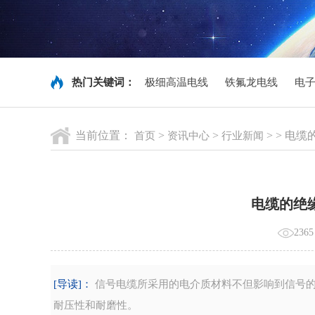
热门关键词：
极细高温电线
铁氟龙电线
电
当前位置：
>
>
> > 电
首页
资讯中心
行业新闻
电缆的绝
236
[导读]：
信号电缆所采用的电介质材料不但影响到信号的
耐压性和耐磨性。