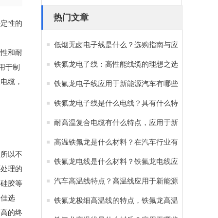
热门文章
决定性的
低烟无卤电子线是什么？选购指南与应
压性和耐
用优势全解析
铁氟龙电子线：高性能线缆的理想之选
用于制
波电缆，
铁氟龙电子线应用于新能源汽车有哪些
好处？
铁氟龙电子线是什么电线？具有什么特
点和优势？
耐高温复合电缆有什么特点，应用于新
能源汽车有哪些作用？
高温铁氟龙是什么材料？在汽车行业有
，所以不
哪些重要作用？
铁氟龙电线是什么材料？铁氟龙电线应
面处理的
用于新能源汽车的原因
汽车高温线特点？高温线应用于新能源
的硅胶等
最佳选
汽车的重要性
铁氟龙极细高温线的特点，铁氟龙高温
更高的终