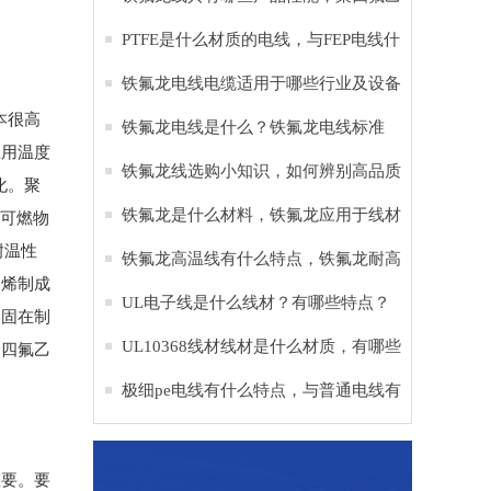
烯是什么材料
PTFE是什么材质的电线，与FEP电线什
么区别？
铁氟龙电线电缆适用于哪些行业及设备
成本很高
铁氟龙电线是什么？铁氟龙电线标准
应用温度
铁氟龙线选购小知识，如何辨别高品质
变化。聚
铁氟龙电子线
铁氟龙是什么材料，铁氟龙应用于线材
不可燃物
耐温性
的作用？
铁氟龙高温线有什么特点，铁氟龙耐高
乙烯制成
温多少度？
UL电子线是什么线材？有哪些特点？
凝固在制
UL10368线材线材是什么材质，有哪些
聚四氟乙
作用？
极细pe电线有什么特点，与普通电线有
什么区别？
重要。要