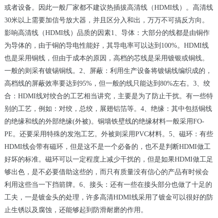
或者设备。因此一般厂家都不建议热插拔高清线（
HDMI
线）。高清线
30
米以上需要加信号放大器，并且区分入和出，万万不可搞反方向。
影响高清线（
HDMI
线）品质的因素
1
、导体：大部分的线都是由铜作
为导体的，由于铜的导电性能好，其导电率可以达到
100%
。
HDMI
线
也是采用铜线，但由于成本的原因，高档的芯线是采用镀银或铜线。
一般的则采有镀锡铜线。
2
、屏蔽：利用生产设备将镀锡线编织成的，
高档线的屏蔽效率要达到
95%
，但一般的线只能达到
80%
左右。
3
、绞
合：
HDMI
线对绞合的工艺相当讲究，主要是为了防止干扰。有一些特
别的工艺，例如：对绞，总绞，展翅铝箔等。
4
、绝缘：其中包括铜线
的绝缘和线的外部绝缘
(
外被
)
。铜墙铁壁线的绝缘材料一般采用
FO-
PE
。还要采用特殊的发泡工艺。外被则采用
PVC
材料。
5
、磁环：有些
HDMI
线会带有磁环，但是这不是一个必备的，也不是判断
HDMI
做工
好坏的标准。磁环可以一定程度上减少干扰的，但是如果
HDMI
做工足
够出色，是不必要借助这些的，而只有质量没有信心的产品有时候会
利用这些当一下挡箭牌。
6
、接头：还有一些在接头部分也做了十足的
工夫，一是镀金头的处理，许多高清
HDMI
线采用了镀金可以很好的防
止生锈以及腐蚀，还能够起到防滑耐磨的作用。