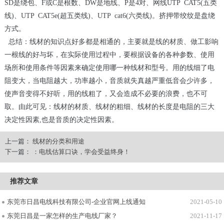
SD
是绕包、
F
或
C
是根数、
DW
是地线、
P
是
4
对、网线
UTP CAT5(
五类
线
)
、
UTP CAT5e(
超五类线
)
、
UTP cat6(
六类线
)
。挤押带绞纹是盘绕
方式。
总结：线材的知识点好多都是相通的，主要就是线的材质、做工影响
一根线的好与坏，在实际使用过程中，要根据设备的各种参数、使用
场所和使用条件等因素来确定使用哪一种线材和型号。用的线细了电
阻变大，当电阻越大，功率越小，音质就失真越严重低音会少许多，
使声音变得不好听，用的线粗了，又会造成不必要的浪费，也不可
取。由此可见：线材的材质、线材的粗细、线材的长度是电阻的三大
决定性因素
,
也是音质的决定性因素。
上一篇：
线材的分类和用途
下一篇：
：电线估算口诀，学会受益终身！
推荐文章
东莞市日昌电线科技有限公司-企业官网上线通知
2021-05-10
东莞日昌是一家怎样的生产电线厂家？
2021-11-17