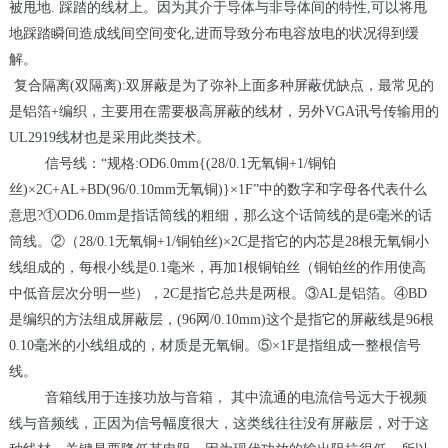
被甩地
.
踩踏的线材上。因为其介于导体与非导体间的特性
,
可以将甩
地踩踏瞬间造成线间空间变化
,
进而导致分布电容放电的状况得到缓
解。
 复合隔离
(
双隔离
):
双屏蔽是为了弥补上面多种屏蔽优缺点，最常见的
是铝箔
+
编织，主要用在需要极高屏蔽的线材，另外
VGA
讯号传输用的
UL2919
线材也是采用此类技术。
信号线：
“
规格
:OD6.0mm{(28/0.1
无氧铜
+1/
铜铂
丝
)×2C+AL+BD(96/0.10mm
无氧铜
)}×1F”
中的数字和字母各代表什么
意思
?①OD6.0mm
是指话筒线的粗细，那么这个话筒线的是
6
毫米的话
筒线。
②
（
28/0.1
无氧铜
+1/
铜铂丝
)×2C
是指它的内芯是
28
根无氧铜小
线组成的，每根小线是
0.1
毫米，再加
1
根铜铂丝（铜铂丝的作用使高
中低音层次分明一些），
2C
是指它总共是两根。
③AL
是铝箔。
④BD
是编织的方法组成屏蔽层，
(96
网
/0.10mm)
这个是指它的屏蔽线是
96
根
0.10
毫米的小线组成的，材质是无氧铜。
⑤×1F
是指组成一整根信号
线。
音箱线用于连接功放与音箱， 其中流通的电流信号远大于视频
线与音频线，正因为信号幅度很大，这类线往往没有屏蔽层，对于这