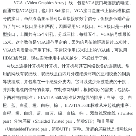
VGA（
Video Graphics Array
）线，包括
VGA
接口与连接的电缆，
但通常指
VGA
接口，也叫
D-Sub
接口。
VGA
接口是显卡上输出模拟信
号的接口，虽然液晶显示器可以直接接收数字信号，但很多低端产品
为了与
VGA
接口显卡相匹配，因而采用
VGA
接口。
VGA
接口是一种
D
型接口，上面共有
15
个针孔，分成三排，每排五个。
VGA
信号线最长
15
米。这个数值是
VGA
规范里定的，因为信号传输距离超过
15
米时，
VGA
信号质量会严重下降。不建议使用
15
米以上的
VGA
线，可以用
HDMI
线代替。现在实际使用中越来越少，不必过于了解。
网线是连接计算机与计算机、计算机与其它网络设备的连接线。常
用的网线有双绞线，双绞线是由四对外覆绝缘材料的互相绞叠的铜质
导线组成，并包裹在一个绝缘外皮内。它可以减少杂波造成的干扰，
并抑制电缆内信号的衰减。在制作网线时，根据实际的需要，包括以
下两种制作标准：
EIA/TIA 568A
标准从左起线的排序：白绿、绿、白
橙、蓝、白蓝、橙、白棕、棕
。
EIA/TIA 568B
标准从左起线的排序：
白橙、橙、白绿、蓝、白蓝、绿、白棕、棕
。双绞线双绞线（
Twisted
pair
）分为屏蔽（
Shielded Twisted pair
，简称
STP
）和非屏蔽
（
UnshieldedTwisted pair
，简称
UTP
）两种。所谓的屏蔽就是指网线内