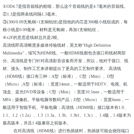
①OD4.7是指音箱线的粗细，那么这个音箱线的是
4.7
毫米的音箱线。
②1.3是指两条线间隔
1.3
毫米。
③(300/0.09无氧铜
+1
支铜铂丝
)
是指他的内芯是
300
根小线组成的，每
根小线是
0.09
毫米，材料是无氧铜，再加
1
支铜铂丝，
④x2F的意思是线材总共是
2
根。
高清线即高清晰度多媒体传输线材，英文称
“High Definition
Multimedia”
，缩写为
HDMI
线。一般
HDMI
线都包含接口和线材两部
分。高清线是专门针对高清影音设备而开发，所以，他对于接口、线
材、接头、制作工艺来讲都提出了更高的工艺制作要求。
高清线
（
HDMI
线）接口有三种：
A
型（标准）、
C
型（
Mini
）、
D
型
（
Micro
）
;A
型（标准）：宽度
14mm
，一般适用于
HDTV
、电视、机
顶盒、蓝光
DVD
等设备；
C
型（
Mini
）：宽度
10.5mm
，一般适用于
MP4
；摄像机、平板电脑等数码产品；
D
型（
Micro
）：宽度
6mm
，一
般适用于智能手机、平板电脑；高清线（
HDMI
线）接口版本有
1.0
、
1.1
、
1.2
（
1.2a
）、
1.3
（
1.3a
、
1.3b
、
1.3b1
、
1.3c
）、
1.4
版，
1.4
版本为
最高版本，并且
1.4
版兼容之前版本。
在对高清线（
HDMI
线）进行热插拔时，热插拔可能会烧毁端口