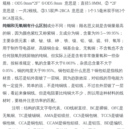
规格：
OD5.0mm*2F” ①OD5.0mm
意思是：直径
5.0MM
。
② *2F
意思是：一共
2
根线。
③3.5
双声
-2RCA
意思是：
1
个
3.5
毫米双手转
2
个
RCA
莲花头。
纯铜和无氧铜有什么区别
成分不同：纯铜：顾名思义就是含铜量最高
的铜，因为颜色紫红又称紫铜，主成分为铜，含量为
99.5
～
99.95%
；
主要杂质元素：磷、铋、锑、砷 、铁、镍、铅、锡、硫、锌、氧等；
用于制作导电器材、高级铜合金、铜基合金。无氧铜：不含氧也不含
任何脱氧剂残留物的纯铜。但实际上还是含有非常微量氧和一些杂
质。按标准规定，氧的含量不大于
0.003%
，杂质总含量不大于
0.05%
，铜的纯度大于
99.95%
。铜包铝是什么意思？铜包铝是指线的
材质，线芯是铝外面镀了一层铜。因为趋肤效应，对铝线的导电能力
有一定提升。简单的说，不是纯铜线，是铝线，不过在外层镀了一层
铜，看起来像铜线。但是电阻要比纯铜大不少，所以用这种材料的线
材时，要格外注意功率的匹配。
注明：结构的英文字母代表。
OD
线材直径、
BC
是裸铜、
OFC
是
无氧铜、
TC
是镀锡铜、
AMA
是铝镁丝、
CCS
是铜包钢、
TCCS
是镀锡
铜包钢、
CCA
是铜包铝、
CCAM
是铜包铝镁、
AL
是铝箔、
BD
是编织、