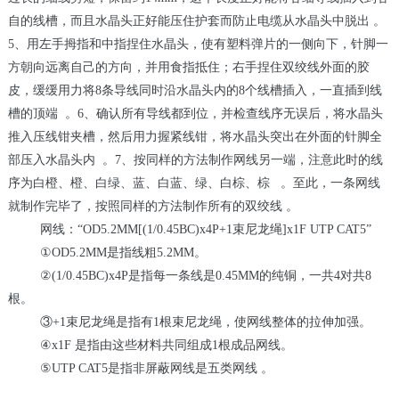
自的线槽，而且水晶头正好能压住护套而防止电缆从水晶头中脱出 。
5
、用左手拇指和中指捏住水晶头，使有塑料弹片的一侧向下，针脚一
方朝向远离自己的方向，并用食指抵住；右手捏住双绞线外面的胶
皮，缓缓用力将
8
条导线同时沿水晶头内的
8
个线槽插入，一直插到线
槽的顶端
。
6
、确认所有导线都到位，并检查线序无误后，将水晶头
推入压线钳夹槽，然后用力握紧线钳，将水晶头突出在外面的针脚全
部压入水晶头内
。
7
、按同样的方法制作网线另一端，注意此时的线
序为白橙、橙、白绿、蓝、白蓝、绿、白棕、棕
。至此，一条网线
就制作完毕了，按照同样的方法制作所有的双绞线 。
网线：
“OD5.2MM[(1/0.45BC)x4P+1
束尼龙绳
]x1F UTP CAT5”
①OD5.2MM是指线粗
5.2MM
。
②(1/0.45BC)x4P是指每一条线是
0.45MM
的纯铜，一共
4
对共
8
根。
③+1束尼龙绳是指有
1
根束尼龙绳，使网线整体的拉伸加强。
④x1F 是指由这些材料共同组成
1
根成品网线。
⑤UTP CAT5是指非屏蔽网线是五类网线 。