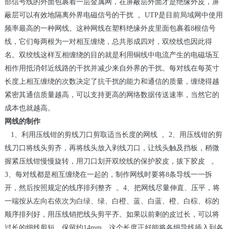
部信号线的外面包裹着一层金属网，在屏蔽层外面才是绝缘外皮，屏
蔽层可以有效地隔离外界电磁信号的干扰
。
UTP
是目前局域网中使用
频率最高的一种网线。这种网线在塑料绝缘外皮里面包裹着
8
根信号
线，它们每两根为一对相互缠绕，总共形成四对，双绞线也因此得
名。双绞线这样互相缠绕的目的就是利用铜线中电流产生的电磁场互
相作用抵消邻近线路的干扰并减少来自外界的干扰。每对线在每英寸
长度上相互缠绕的次数决定了抗干扰的能力和通信的质量，缠绕得越
紧密其通信质量越高，可以支持更高的网络数据传送速率，当然它的
成本也就越高。
网线的制作
1、利用压线钳的剪线刀口剪取适当长度的网线
。
2
、用压线钳的剪
线刀口将线头剪齐，再将线头放入剥线刀口，让线头触及挡板，稍微
握紧压线钳慢慢旋转，用刀口划开双绞线的保护胶皮，拔下胶皮
。
3
、每对线都是相互缠绕在一起的，制作网线时要将
8
条导线一一拆
开，然后按照规定的线序排列整齐
。
4
、把网线尽量伸直、压平，将
一端按从左向右依次为白绿、绿、白橙、蓝、白蓝、橙、白棕、棕的
顺序排列好，用压线销把线头剪平齐。如果以前剩的皮过长，可以将
过长的细线剪短，保留约
14mm
，这个长度正好能将各细导线插入到各