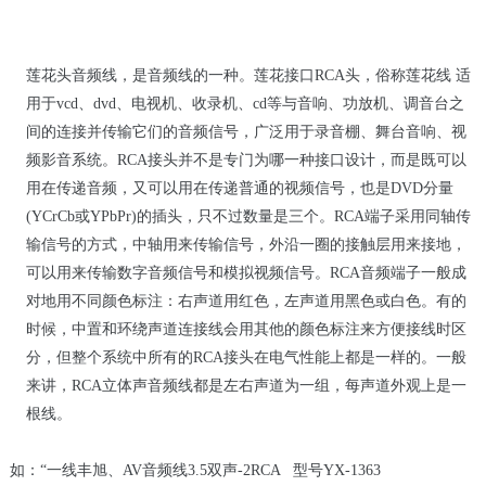
莲花头音频线，是音频线的一种。莲花接口
RCA
头，俗称莲花线 适
用于
vcd
、
dvd
、电视机、收录机、
cd
等与音响、功放机、调音台之
间的连接并传输它们的音频信号，广泛用于录音棚、舞台音响、视
频影音系统。
RCA
接头并不是专门为哪一种接口设计，而是既可以
用在传递音频，又可以用在传递普通的视频信号，也是
DVD
分量
(YCrCb
或
YPbPr)
的插头，只不过数量是三个。
RCA
端子采用同轴传
输信号的方式，中轴用来传输信号，外沿一圈的接触层用来接地，
可以用来传输数字音频信号和模拟视频信号。
RCA
音频端子一般成
对地用不同颜色标注：右声道用红色，左声道用黑色或白色。有的
时候，中置和环绕声道连接线会用其他的颜色标注来方便接线时区
分，但整个系统中所有的
RCA
接头在电气性能上都是一样的。一般
来讲，
RCA
立体声音频线都是左右声道为一组，每声道外观上是一
根线。
如：
“
一线丰旭、
AV
音频线
3.5
双声
-2RCA
型号
YX-1363