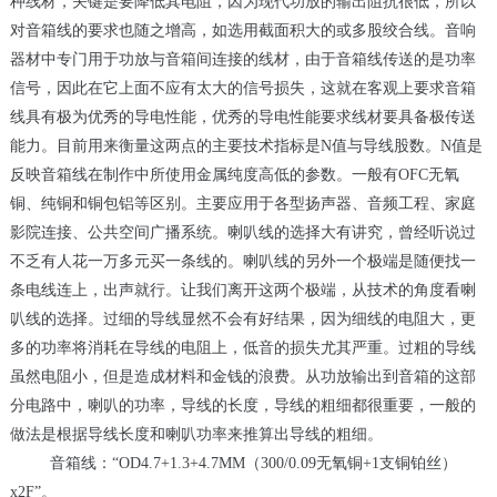
种线材，关键是要降低其电阻，因为现代功放的输出阻抗很低，所以
对音箱线的要求也随之增高，如选用截面积大的或多股绞合线。音响
器材中专门用于功放与音箱间连接的线材，由于音箱线传送的是功率
信号，因此在它上面不应有太大的信号损失，这就在客观上要求音箱
线具有极为优秀的导电性能，优秀的导电性能要求线材要具备极传送
能力。目前用来衡量这两点的主要技术指标是
N
值与导线股数。
N
值是
反映音箱线在制作中所使用金属纯度高低的参数。一般有
OFC
无氧
铜、纯铜和铜包铝等区别。主要应用于各型扬声器、音频工程、家庭
影院连接、公共空间广播系统。喇叭线的选择大有讲究，曾经听说过
不乏有人花一万多元买一条线的。喇叭线的另外一个极端是随便找一
条电线连上，出声就行。让我们离开这两个极端，从技术的角度看喇
叭线的选择。过细的导线显然不会有好结果，因为细线的电阻大，更
多的功率将消耗在导线的电阻上，低音的损失尤其严重。过粗的导线
虽然电阻小，但是造成材料和金钱的浪费。从功放输出到音箱的这部
分电路中，喇叭的功率，导线的长度，导线的粗细都很重要，一般的
做法是根据导线长度和喇叭功率来推算出导线的粗细。
音箱线：
“OD4.7+1.3+4.7MM
（
300/0.09
无氧铜
+1
支铜铂丝）
x2F”
。