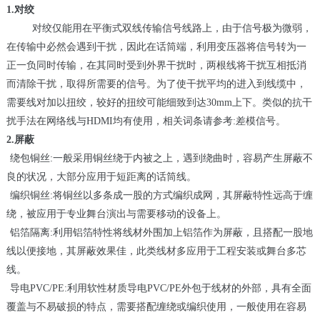
1.
对绞
对绞仅能用在平衡式双线传输信号线路上，由于信号极为微弱，
在传输中必然会遇到干扰，因此在话筒端，利用变压器将信号转为一
正一负同时传输，在其同时受到外界干扰时，两根线将干扰互相抵消
而清除干扰，取得所需要的信号。为了使干扰平均的进入到线缆中，
需要线对加以扭绞，较好的扭绞可能细致到达
30mm
上下。类似的抗干
扰手法在网络线与
HDMI
均有使用，相关词条请参考
:
差模信号。
2.
屏蔽
 绕包铜丝
:
一般采用铜丝绕于内被之上，遇到绕曲时，容易产生屏蔽不
良的状况，大部分应用于短距离的话筒线。
 编织铜丝
:
将铜丝以多条成一股的方式编织成网，其屏蔽特性远高于缠
绕，被应用于专业舞台演出与需要移动的设备上。
 铝箔隔离
:
利用铝箔特性将线材外围加上铝箔作为屏蔽，且搭配一股地
线以便接地，其屏蔽效果佳，此类线材多应用于工程安装或舞台多芯
线。
 导电
PVC/PE:
利用软性材质导电
PVC/PE
外包于线材的外部，具有全面
覆盖与不易破损的特点，需要搭配缠绕或编织使用，一般使用在容易