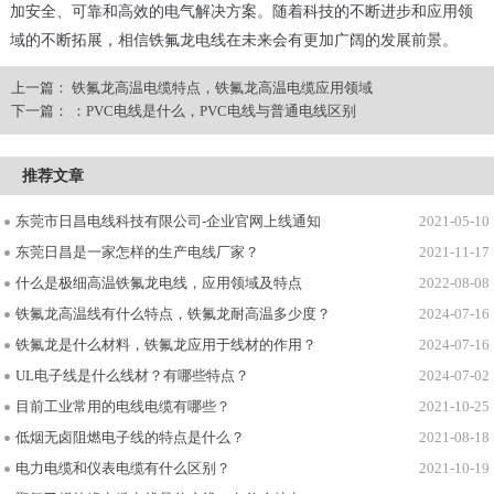
加安全、可靠和高效的电气解决方案。随着科技的不断进步和应用领
域的不断拓展，相信铁氟龙电线在未来会有更加广阔的发展前景。
上一篇：
铁氟龙高温电缆特点，铁氟龙高温电缆应用领域
下一篇：
：PVC电线是什么，PVC电线与普通电线区别
推荐文章
东莞市日昌电线科技有限公司-企业官网上线通知
2021-05-10
东莞日昌是一家怎样的生产电线厂家？
2021-11-17
什么是极细高温铁氟龙电线，应用领域及特点
2022-08-08
铁氟龙高温线有什么特点，铁氟龙耐高温多少度？
2024-07-16
铁氟龙是什么材料，铁氟龙应用于线材的作用？
2024-07-16
UL电子线是什么线材？有哪些特点？
2024-07-02
目前工业常用的电线电缆有哪些？
2021-10-25
低烟无卤阻燃电子线的特点是什么？
2021-08-18
电力电缆和仪表电缆有什么区别？
2021-10-19