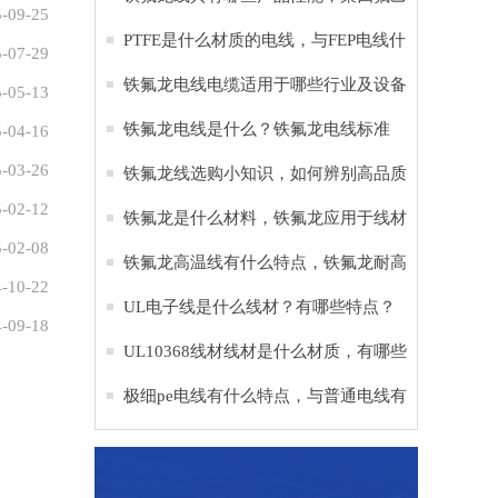
-09-25
烯是什么材料
PTFE是什么材质的电线，与FEP电线什
-07-29
么区别？
铁氟龙电线电缆适用于哪些行业及设备
-05-13
铁氟龙电线是什么？铁氟龙电线标准
-04-16
-03-26
铁氟龙线选购小知识，如何辨别高品质
-02-12
铁氟龙电子线
铁氟龙是什么材料，铁氟龙应用于线材
-02-08
的作用？
铁氟龙高温线有什么特点，铁氟龙耐高
-10-22
温多少度？
UL电子线是什么线材？有哪些特点？
-09-18
UL10368线材线材是什么材质，有哪些
作用？
极细pe电线有什么特点，与普通电线有
什么区别？