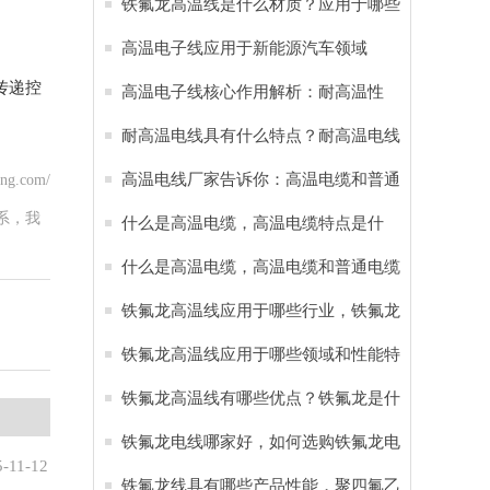
线应用于新能源汽车
铁氟龙高温线是什么材质？应用于哪些
行业？
高温电子线应用于新能源汽车领域
传递控
高温电子线核心作用解析：耐高温性
能，耐腐蚀特性 应用于六大领域
耐高温电线具有什么特点？耐高温电线
应用于哪些行业
高温电线厂家告诉你：高温电缆和普通
ng.com/
系，我
电缆的区别
什么是高温电缆，高温电缆特点是什
么？
什么是高温电缆，高温电缆和普通电缆
有哪些区别？
铁氟龙高温线应用于哪些行业，铁氟龙
电线有哪些特点
铁氟龙高温线应用于哪些领域和性能特
点
铁氟龙高温线有哪些优点？铁氟龙是什
么材料
铁氟龙电线哪家好，如何选购铁氟龙电
5-11-12
缆？
铁氟龙线具有哪些产品性能，‌聚四氟乙