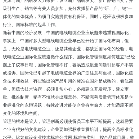
资源向新产品研发大力倾斜，设立新产品研发奖、新产品销售奖，并
吸引生产、销售等有关人员参加，充分发挥新产品的“研、产、销”一
体化的集体优势，为项目实施提供有利保证。同时，还应该积极参加
行业、国家标准的起草工作。
随着中国的经济发展，中国的电线电缆企业应该越来越重视国际化，
事实上，中国许多大型电线电缆企业早已经开始了国际化布局，但
是，无论是电线电缆企业，还是其他企业，都缺乏国际化的经验，电
线电缆企业国际化应该遵循什么程序、国际化管理制度如何建立?已经
摆上了议事日程，国际化管理不好，容易造成质量问题引起客户不满
或投诉。国际化已引起了电线电缆业界的广泛注意与重视，国际化蕴
含技术和效益，有些输出的产品引用的标准在国外是成熟的，看似简
单，但蕴含技术诀窍，必须非常小心，必须建立开发程序，建立审
批、批准制度，稍有不慎就会出现意外。不断完善质量管理体系是企
业标准化的永恒课题，持续改进才能使企业有生命力，才能适应不断
变化的环境和空间。
管理的根本是管人，管理创新必须使得员工水平不断提高，这就需要
企业有很好的文化建设，企业要加强标准宣贯培训，提高全员标准化
水平。比如建设企业技术标准公共网;标准按类别、按产品建目录，收