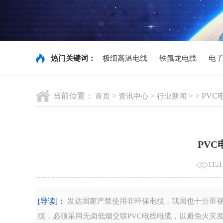
热门关键词：
极细高温电线
铁氟龙电线
电
当前位置：
>
>
> > P
首页
资讯中心
行业新闻
PV
115
[导读]：
发达国家严禁使用非环保电缆，我国也十分重视
缆，必须采用无卤低烟交联PVC电线电缆，以避免火灾