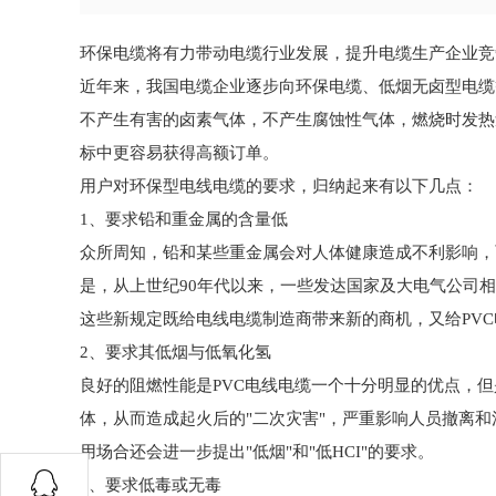
环保电缆将有力带动电缆行业发展，提升电缆生产企业竞
近年来，我国电缆企业逐步向环保电缆、低烟无卤型电缆
不产生有害的卤素气体，不产生腐蚀性气体，燃烧时发热
标中更容易获得高额订单。
用户对环保型电线电缆的要求，归纳起来有以下几点：
1、要求铅和重金属的含量低
众所周知，铅和某些重金属会对人体健康造成不利影响，
是，从上世纪90年代以来，一些发达国家及大电气公司
这些新规定既给电线电缆制造商带来新的商机，又给PV
2、要求其低烟与低氧化氢
良好的阻燃性能是PVC电线电缆一个十分明显的优点，但
体，从而造成起火后的"二次灾害"，严重影响人员撤离
用场合还会进一步提出"低烟"和"低HCI"的要求。
3、要求低毒或无毒