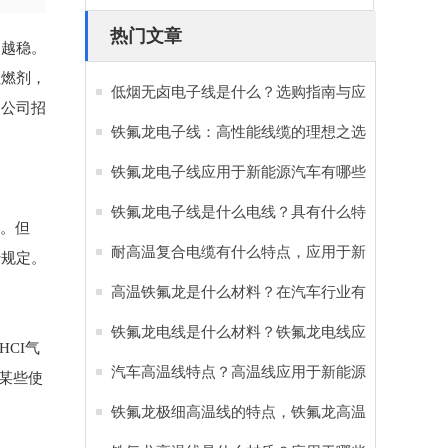
热门文章
走越稳。
阻燃剂，
低烟无卤电子线是什么？选购指南与应
网公司招
用优势全解析
铁氟龙电子线：高性能线缆的理想之选
铁氟龙电子线应用于新能源汽车有哪些
好处？
铁氟龙电子线是什么电线？具有什么特
剂。但
点和优势？
耐高温复合电缆有什么特点，应用于新
于规定。
能源汽车有哪些作用？
高温铁氟龙是什么材料？在汽车行业有
哪些重要作用？
铁氟龙电线是什么材料？铁氟龙电线应
CI气
用于新能源汽车的原因
汽车高温线特点？高温线应用于新能源
某些使
汽车的重要性
铁氟龙极细高温线的特点，铁氟龙高温