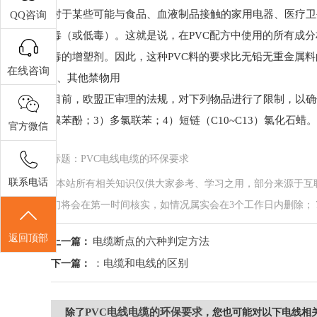
对于某些可能与食品、血液制品接触的家用电器、医疗卫
QQ咨询
毒（或低毒）。这就是说，在PVC配方中使用的所有成
毒的增塑剂。因此，这种PVC料的要求比无铅无重金属
在线咨询
4、其他禁物用
目前，欧盟正审理的法规，对下列物品进行了限制，以确
溴苯酚；3）多氯联苯；4）短链（C10~C13）氯化石蜡。
官方微信
标题：PVC电线电缆的环保要求
联系电话
*本站所有相关知识仅供大家参考、学习之用，部分来源于互
们将会在第一时间核实，如情况属实会在3个工作日内删除； 7*24小
返回顶部
电缆断点的六种判定方法
上一篇：
：电缆和电线的区别
下一篇：
PVC电线电缆的环保要求
除了
，您也可能对以下电线相