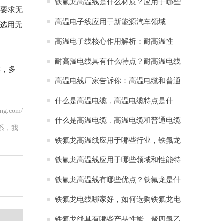
线应用于新能源汽车
铁氟龙高温线是什么材质？应用于哪些
还要求无
行业？
高温电子线应用于新能源汽车领域
须选用无
高温电子线核心作用解析：耐高温性
能，耐腐蚀特性 应用于六大领域
耐高温电线具有什么特点？耐高温电线
类，多
应用于哪些行业
高温电线厂家告诉你：高温电缆和普通
电缆的区别
什么是高温电缆，高温电缆特点是什
ng.com/
么？
什么是高温电缆，高温电缆和普通电缆
系，我
有哪些区别？
铁氟龙高温线应用于哪些行业，铁氟龙
电线有哪些特点
铁氟龙高温线应用于哪些领域和性能特
点
铁氟龙高温线有哪些优点？铁氟龙是什
么材料
铁氟龙电线哪家好，如何选购铁氟龙电
缆？
铁氟龙线具有哪些产品性能，‌聚四氟乙