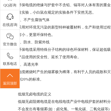
环保电缆的绝缘与护套中不含铅、镉等对人体有害的重金
QQ咨询
性实验，小白鼠在规定的实验条件下安然无恙。
4、不产生腐蚀气体
在线咨询
采用对环境无污染的新型特种被覆材料，生产和使用过程
害小，更显环保特色。
5、防水、防紫外线
官方微信
环保电缆采用特殊分子结构的绿色环保材料，保证超低吸
产品使用的安全性、延长了使用寿命。
联系电话
6、高透光率
电缆燃烧时产生的烟雾极为稀薄，有利于人员的疏散和灭
到20%的标准。
返回顶部
低烟无卤电缆的定义
低烟无卤阻燃电缆是在电线电缆产业中电线护套的材料分
不会发出有毒烟雾(如：卤化氢、一氧化碳、二氧化碳等