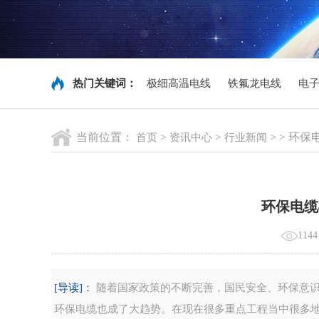
热门关键词：
极细高温电线
铁氟龙电线
电
当前位置：
>
>
> > 环
首页
资讯中心
行业新闻
环保电缆
114
[导读]：
随着国家政策的不断完善，国民安全、环保意识
环保电缆也成了大趋势。在现在很多重点工程当中很多