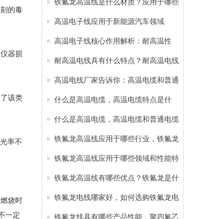
线应用于新能源汽车
铁氟龙高温线是什么材质？应用于哪些
苛刻的毒
行业？
高温电子线应用于新能源汽车领域
高温电子线核心作用解析：耐高温性
、仪器损
能，耐腐蚀特性 应用于六大领域
耐高温电线具有什么特点？耐高温电线
应用于哪些行业
高温电线厂家告诉你：高温电缆和普通
证了该类
电缆的区别
什么是高温电缆，高温电缆特点是什
么？
什么是高温电缆，高温电缆和普通电缆
有哪些区别？
铁氟龙高温线应用于哪些行业，铁氟龙
透光率不
电线有哪些特点
铁氟龙高温线应用于哪些领域和性能特
点
铁氟龙高温线有哪些优点？铁氟龙是什
么材料
铁氟龙电线哪家好，如何选购铁氟龙电
，燃烧时
不一定
缆？
铁氟龙线具有哪些产品性能，‌聚四氟乙