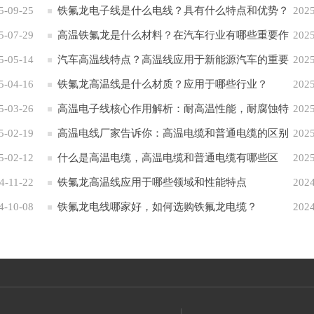
5-09-25
铁氟龙电子线是什么电线？具有什么特点和优势？
2025
5-07-29
高温铁氟龙是什么材料？在汽车行业有哪些重要作
2025
5-05-14
用？
汽车高温线特点？高温线应用于新能源汽车的重要
2025
5-04-16
性
铁氟龙高温线是什么材质？应用于哪些行业？
2025
5-03-26
高温电子线核心作用解析：耐高温性能，耐腐蚀特
2025
5-02-19
性 应用于六大领域
高温电线厂家告诉你：高温电缆和普通电缆的区别
2025
5-02-12
什么是高温电缆，高温电缆和普通电缆有哪些区
2025
4-11-22
别？
铁氟龙高温线应用于哪些领域和性能特点
2024
4-10-08
铁氟龙电线哪家好，如何选购铁氟龙电缆？
2024