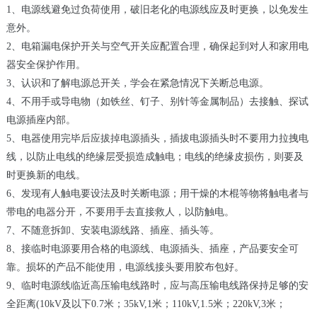
1、电源线避免过负荷使用，破旧老化的电源线应及时更换，以免发生
意外。
2、电箱漏电保护开关与空气开关应配置合理，确保起到对人和家用电
器安全保护作用。
3、认识和了解电源总开关，学会在紧急情况下关断总电源。
4、不用手或导电物（如铁丝、钉子、别针等金属制品）去接触、探试
电源插座内部。
5、电器使用完毕后应拔掉电源插头，插拔电源插头时不要用力拉拽电
线，以防止电线的绝缘层受损造成触电；电线的绝缘皮损伤，则要及
时更换新的电线。
6、发现有人触电要设法及时关断电源；用干燥的木棍等物将触电者与
带电的电器分开，不要用手去直接救人，以防触电。
7、不随意拆卸、安装电源线路、插座、插头等。
8、接临时电源要用合格的电源线、电源插头、插座，产品要安全可
靠。损坏的产品不能使用，电源线接头要用胶布包好。
9、临时电源线临近高压输电线路时，应与高压输电线路保持足够的安
全距离(10kV及以下0.7米；35kV,1米；110kV,1.5米；220kV,3米；