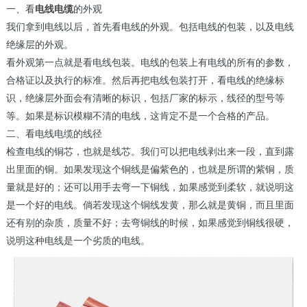
一、看
电线电缆
的外观
我们拿到电线以后，首先看电线的外观。包括电线的包装，以及电线
绝缘层的外观。
看外观第一点就是看电线包装。电线的包装上有电线的所有的参数，
合格证以及执行的标准。然后再把电线包装打开，看电线的绝缘标
识，绝缘层外面会有清晰的标识，包括厂家的标示，线径的型号等
等。如果是标识模糊不清的电线，这肯定不是一个合格的产品。
二、看电线电缆的线径
检查电线的铜芯，也就是线芯。我们可以把电线剥出来一段，直到露
出里面的铜。如果发现这个铜线是偏紫色的，也就是所谓的紫铜，质
量就是好的；还可以用手去弯一下铜线，如果感觉到柔软，就说明这
是一个好的电线。倘若发现这个铜线发黄，那么就是黄铜，而且里面
还有别的杂质，质量不好；去弯铜线的时候，如果感觉到铜线很硬，
说明这种电线是一个劣质的电线。