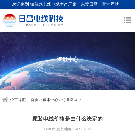
欢迎来到 铁氟龙电线电缆生产厂家「东莞日昌」官方网站！
资讯中心
位置导航：
首页
>
资讯中心
>
行业新闻
>
家装电线价格是由什么决定的
1148 次
发表时间：2023-06-14