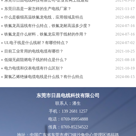
东莞市日昌电线科技有限公司-企业官网上线通知
2021-05-10
东莞日昌是一家怎样的生产电线厂家？
2021-11-17
什么是极细高温铁氟龙电线，应用领域及特点
2022-08-08
铁氟龙高温线有什么特点，铁氟龙耐高温多少度？
2024-07-16
铁氟龙是什么材料，铁氟龙应用于线材的作用？
2024-07-16
UL电子线是什么线材？有哪些特点？
2024-07-02
目前工业常用的电线电缆有哪些？
2021-10-25
低烟无卤阻燃电子线的特点是什么？
2021-08-18
电力电缆和仪表电缆有什么区别？
2021-10-19
聚氯乙烯绝缘电缆电线是什么线？有什么特点
2024-06-15
东莞市日昌电线科技有限公司
联系人：潘生
手机：139 2681 1257
电话：0769-89954888
传真：0769-85234522
地址：中国广东省东莞市虎门镇沙角中心管理区鸿福路