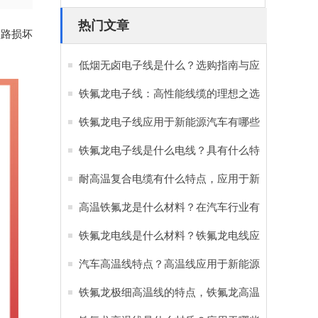
热门文章
短路损坏
低烟无卤电子线是什么？选购指南与应
用优势全解析
铁氟龙电子线：高性能线缆的理想之选
铁氟龙电子线应用于新能源汽车有哪些
好处？
铁氟龙电子线是什么电线？具有什么特
点和优势？
耐高温复合电缆有什么特点，应用于新
能源汽车有哪些作用？
高温铁氟龙是什么材料？在汽车行业有
哪些重要作用？
铁氟龙电线是什么材料？铁氟龙电线应
用于新能源汽车的原因
汽车高温线特点？高温线应用于新能源
汽车的重要性
铁氟龙极细高温线的特点，铁氟龙高温