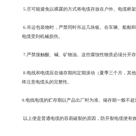
5.尽可能避免以裸露的方式将电缆存放在户外。电缆桥
6.吊运包装物时，严禁同时吊运几块板。在车辆、船舶
电缆受到机械损伤。
7.严禁接触酸、碱、矿物油。这些腐蚀性物质必须分开
8.电线和电缆应在储存期间定期滚动（夏季三个月，其
终注意电缆头的完整性。
9.电线电缆的贮存期以产品出厂时为准。储存期一般不
以上便是普通电缆的容易破裂的原因，防开裂电缆便有