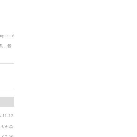
ng.com/
系，我
5-11-12
-09-25