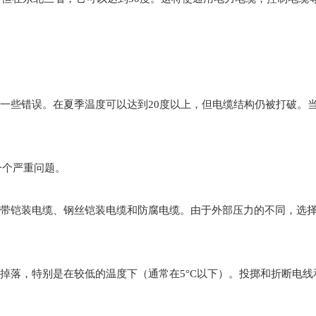
有一些错误。在夏季温度可以达到20度以上，但电缆结构仍被打破。
一个严重问题。
钢带铠装电缆、钢丝铠装电缆和防腐电缆。由于外部压力的不同，选
掉落，特别是在较低的温度下（通常在5°C以下）。投掷和折断电线