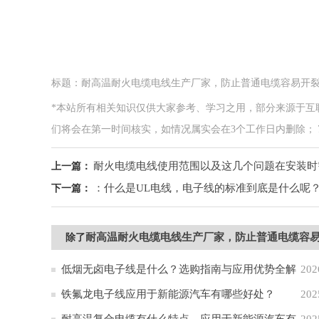
标题：耐高温耐火电缆电线生产厂家，防止普通电缆容易开
*本站所有相关知识仅供大家参考、学习之用，部分来源于互
们将会在第一时间核实，如情况属实会在3个工作日内删除； 7*24小
耐火电缆电线使用范围以及这几个问题在安装时
上一篇：
：什么是UL电线，电子线的标准到底是什么呢
下一篇：
耐高温耐火电缆电线生产厂家，防止普通电缆容
除了
低烟无卤电子线是什么？选购指南与应用优势全解
202
析
铁氟龙电子线应用于新能源汽车有哪些好处？
202