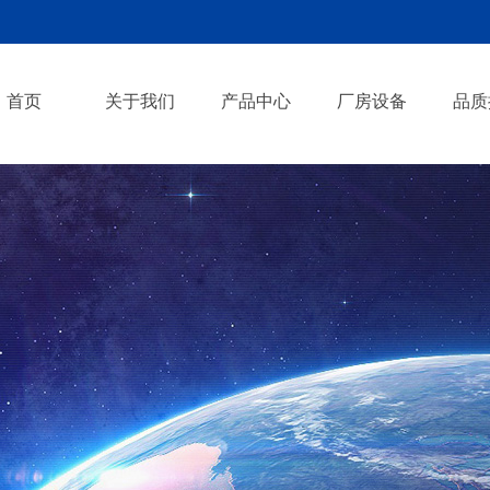
首页
关于我们
产品中心
厂房设备
品质