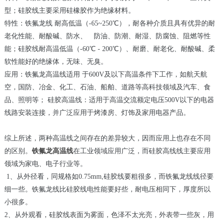
型；硅胶线主要采用硅橡胶作为绝缘材料。
特性：铁氟龙线 耐高低温（-65~250℃），耐各种介质且具有优异的耐
老化性能、耐酸碱、防水、 防油、防潮、耐湿、防腐蚀、阻燃等性
能；硅胶线耐高温低温（-60℃ - 200℃）、耐磨、耐老化、耐酸碱、柔
软性能好的绝缘体，无味、无臭。
应用：铁氟龙高温线适用 于600V及以下高温条件下工作，如航天航
空，国防、冶金、化工、石油、船舶、道路等高科技领域及汽车、食
品、照明等； 硅胶高温线：适用于高温交流额定电压500V以下的电器
线路安装连接，并广泛应用于烤漆房、灯饰及家用电器产品。
综上所述，两种高温线之间存在的差异较大，因而应用上也存在不同
的区别。
铁氟龙高温线
在工业领域应用广泛，而硅胶高线线主要应用
领域为家电、电子行业等。
1、从外径看，同规格如0.75mm,硅胶线要粗很多，而铁氟龙线线径要
细一些。铁氟龙线比硅胶线电性能要好些，耐电压相同下，厚度所以
小很多。
2、从外观看，硅胶线表面为雾面，色泽不太光亮，外表带一些灰，用