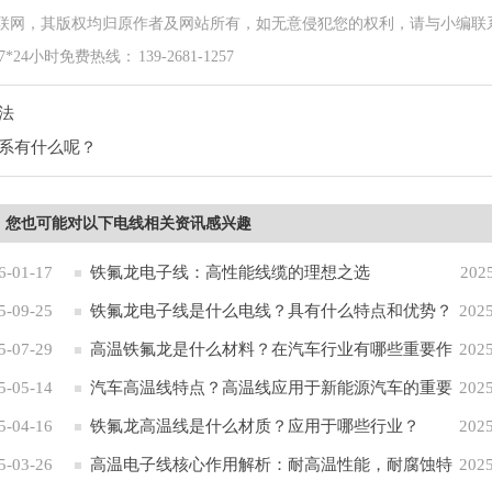
联网，其版权均归原作者及网站所有，如无意侵犯您的权利，请与小编联
时免费热线： 139-2681-1257
法
系有什么呢？
，您也可能对以下电线相关资讯感兴趣
6-01-17
铁氟龙电子线：高性能线缆的理想之选
202
5-09-25
铁氟龙电子线是什么电线？具有什么特点和优势？
2025
5-07-29
高温铁氟龙是什么材料？在汽车行业有哪些重要作
2025
5-05-14
用？
汽车高温线特点？高温线应用于新能源汽车的重要
2025
5-04-16
性
铁氟龙高温线是什么材质？应用于哪些行业？
2025
5-03-26
高温电子线核心作用解析：耐高温性能，耐腐蚀特
2025