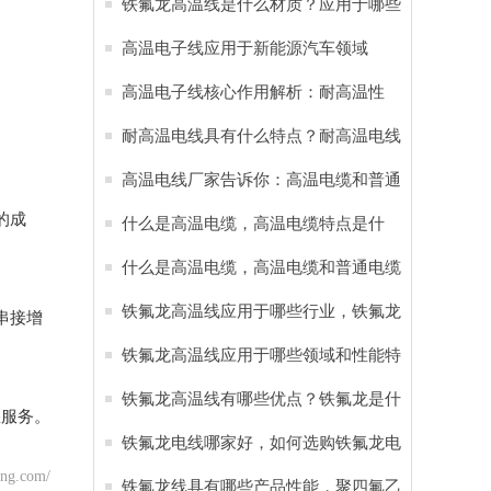
线应用于新能源汽车
铁氟龙高温线是什么材质？应用于哪些
行业？
高温电子线应用于新能源汽车领域
。
高温电子线核心作用解析：耐高温性
能，耐腐蚀特性 应用于六大领域
耐高温电线具有什么特点？耐高温电线
应用于哪些行业
高温电线厂家告诉你：高温电缆和普通
的成
电缆的区别
什么是高温电缆，高温电缆特点是什
么？
什么是高温电缆，高温电缆和普通电缆
有哪些区别？
铁氟龙高温线应用于哪些行业，铁氟龙
串接增
电线有哪些特点
铁氟龙高温线应用于哪些领域和性能特
点
铁氟龙高温线有哪些优点？铁氟龙是什
您服务。
么材料
铁氟龙电线哪家好，如何选购铁氟龙电
ng.com/
缆？
铁氟龙线具有哪些产品性能，‌聚四氟乙